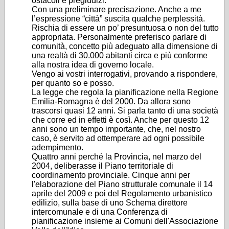
ostacoli e pregiudizi.
Con una preliminare precisazione. Anche a me
l’espressione “città” suscita qualche perplessità.
Rischia di essere un po’ presuntuosa o non del tutto
appropriata. Personalmente preferisco parlare di
comunità, concetto più adeguato alla dimensione di
una realtà di 30.000 abitanti circa e più conforme
alla nostra idea di governo locale.
Vengo ai vostri interrogativi, provando a rispondere,
per quanto so e posso.
La legge che regola la pianificazione nella Regione
Emilia-Romagna è del 2000. Da allora sono
trascorsi quasi 12 anni. Si parla tanto di una società
che corre ed in effetti è così. Anche per questo 12
anni sono un tempo importante, che, nel nostro
caso, è servito ad ottemperare ad ogni possibile
adempimento.
Quattro anni perché la Provincia, nel marzo del
2004, deliberasse il Piano territoriale di
coordinamento provinciale. Cinque anni per
l'elaborazione del Piano strutturale comunale il 14
aprile del 2009 e poi del Regolamento urbanistico
edilizio, sulla base di uno Schema direttore
intercomunale e di una Conferenza di
pianificazione insieme ai Comuni dell'Associazione