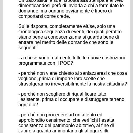
Sindaco affidi la sua risposta alla stampa e al web
dimenticandosi però di inviarla a chi a formulato le
domande, ma ognuno ovviamente è libero di
comportarsi come crede.
Sulle risposte, completamente eluse, solo una
cronologica sequenza di eventi, dei quali peraltro
siamo bene a conoscenza ma si guarda bene di
entrare nel merito delle domande che sono le
seguenti:
- a chi servono realmente tutte le nuove costruzioni
programmate con il POC?
- perché non viene chiesto ai sanlazzaresi che cosa
vogliono, prima di imporre loro scelte che
stravolgeranno irreversibilmente la nostra cittadina?
- perché non scegliere di riqualificare tutto
l'esistente, prima di occupare e distruggere terreno
agricolo?
- perché non procedere ad un attento ed
approfondito censimento, che verifichi l’esatta
consistenza del patrimonio abitativo, al fine di
capire a quanto ammontano gli alloggi sfitti,