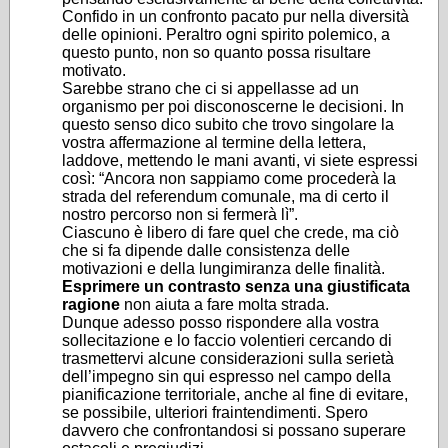
Confido in un confronto pacato pur nella diversità
delle opinioni. Peraltro ogni spirito polemico, a
questo punto, non so quanto possa risultare
motivato.
Sarebbe strano che ci si appellasse ad un
organismo per poi disconoscerne le decisioni. In
questo senso dico subito che trovo singolare la
vostra affermazione al termine della lettera,
laddove, mettendo le mani avanti, vi siete espressi
così: “Ancora non sappiamo come procederà la
strada del referendum comunale, ma di certo il
nostro percorso non si fermerà lì”.
Ciascuno è libero di fare quel che crede, ma ciò
che si fa dipende dalle consistenza delle
motivazioni e della lungimiranza delle finalità.
Esprimere un contrasto senza una giustificata
ragione
non aiuta a fare molta strada.
Dunque adesso posso rispondere alla vostra
sollecitazione e lo faccio volentieri cercando di
trasmettervi alcune considerazioni sulla serietà
dell’impegno sin qui espresso nel campo della
pianificazione territoriale, anche al fine di evitare,
se possibile, ulteriori fraintendimenti. Spero
davvero che confrontandosi si possano superare