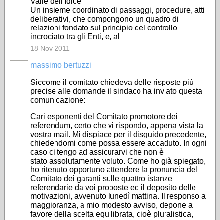
Valle dell'Idice.
Un insieme coordinato di passaggi, procedure, atti
deliberativi, che compongono un quadro di
relazioni fondato sul principio del controllo
incrociato tra gli Enti, e, al
18 Nov 2011
massimo bertuzzi
Siccome il comitato chiedeva delle risposte più
precise alle domande il sindaco ha inviato questa
comunicazione:
Cari esponenti del Comitato promotore dei
referendum, certo che vi rispondo, appena vista la
vostra mail. Mi dispiace per il disguido precedente,
chiedendomi come possa essere accaduto. In ogni
caso ci tengo ad assicurarvi che non è
stato assolutamente voluto. Come ho già spiegato,
ho ritenuto opportuno attendere la pronuncia del
Comitato dei garanti sulle quattro istanze
referendarie da voi proposte ed il deposito delle
motivazioni, avvenuto lunedì mattina. Il responso a
maggioranza, a mio modesto avviso, depone a
favore della scelta equilibrata, cioè pluralistica,