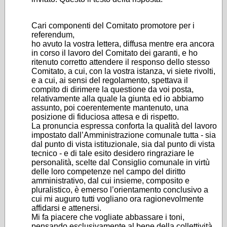
Cari componenti del Comitato promotore per i
referendum,
ho avuto la vostra lettera, diffusa mentre era ancora
in corso il lavoro del Comitato dei garanti, e ho
ritenuto corretto attendere il responso dello stesso
Comitato, a cui, con la vostra istanza, vi siete rivolti,
e a cui, ai sensi del regolamento, spettava il
compito di dirimere la questione da voi posta,
relativamente alla quale la giunta ed io abbiamo
assunto, poi coerentemente mantenuto, una
posizione di fiduciosa attesa e di rispetto.
La pronuncia espressa conforta la qualità del lavoro
impostato dall’Amministrazione comunale tutta - sia
dal punto di vista istituzionale, sia dal punto di vista
tecnico - e di tale esito desidero ringraziare le
personalità, scelte dal Consiglio comunale in virtù
delle loro competenze nel campo del diritto
amministrativo, dal cui insieme, composito e
pluralistico, è emerso l’orientamento conclusivo a
cui mi auguro tutti vogliano ora ragionevolmente
affidarsi e attenersi.
Mi fa piacere che vogliate abbassare i toni,
pensando esclusivamente al bene della collettività.