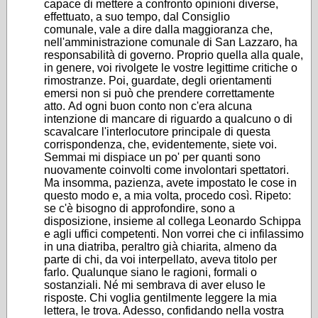
capace di mettere a confronto opinioni diverse,
effettuato, a suo tempo, dal Consiglio
comunale, vale a dire dalla maggioranza che,
nell'amministrazione comunale di San Lazzaro, ha
responsabilità di governo. Proprio quella alla quale,
in genere, voi rivolgete le vostre legittime critiche o
rimostranze. Poi, guardate, degli orientamenti
emersi non si può che prendere correttamente
atto. Ad ogni buon conto non c'era alcuna
intenzione di mancare di riguardo a qualcuno o di
scavalcare l'interlocutore principale di questa
corrispondenza, che, evidentemente, siete voi.
Semmai mi dispiace un po' per quanti sono
nuovamente coinvolti come involontari spettatori.
Ma insomma, pazienza, avete impostato le cose in
questo modo e, a mia volta, procedo così. Ripeto:
se c'è bisogno di approfondire, sono a
disposizione, insieme al collega Leonardo Schippa
e agli uffici competenti. Non vorrei che ci infilassimo
in una diatriba, peraltro già chiarita, almeno da
parte di chi, da voi interpellato, aveva titolo per
farlo. Qualunque siano le ragioni, formali o
sostanziali. Né mi sembrava di aver eluso le
risposte. Chi voglia gentilmente leggere la mia
lettera, le trova. Adesso, confidando nella vostra