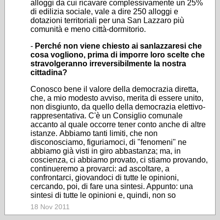
alloggi da cui ricavare complessivamente un 25%
di edilizia sociale, vale a dire 250 alloggi e
dotazioni territoriali per una San Lazzaro più
comunità e meno città-dormitorio.
-
Perché non viene chiesto ai sanlazzaresi che
cosa vogliono, prima di imporre loro scelte che
stravolgeranno irreversibilmente la nostra
cittadina?
Conosco bene il valore della democrazia diretta,
che, a mio modesto avviso, merita di essere unito,
non disgiunto, da quello della democrazia elettivo-
rappresentativa. C'è un Consiglio comunale
accanto al quale occorre tener conto anche di altre
istanze. Abbiamo tanti limiti, che non
disconosciamo, figuriamoci, di "fenomeni" ne
abbiamo già visti in giro abbastanza; ma, in
coscienza, ci abbiamo provato, ci stiamo provando,
continueremo a provarci: ad ascoltare, a
confrontarci, giovandoci di tutte le opinioni,
cercando, poi, di fare una sintesi. Appunto: una
sintesi di tutte le opinioni e, quindi, non so
18 Nov 2011