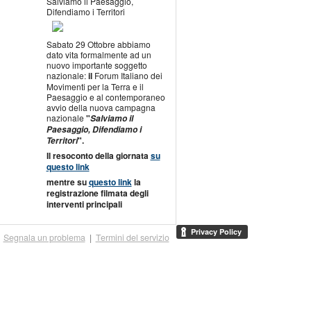
Salviamo il Paesaggio,
Difendiamo i Territori
Sabato 29 Ottobre abbiamo
dato vita formalmente ad un
nuovo importante soggetto
nazionale:
il
Forum Italiano dei
Movimenti per la Terra e il
Paesaggio e al contemporaneo
avvio della nuova campagna
nazionale
"
Salviamo il
Paesaggio, Difendiamo i
".
Territori
Il resoconto della giornata
su
questo link
mentre su
questo link
la
registrazione filmata degli
interventi principali
|
Segnala un problema
|
Termini del servizio