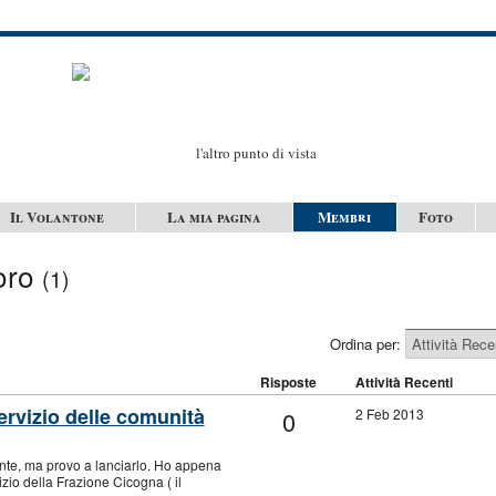
l'altro punto di vista
Il Volantone
La mia pagina
Membri
Foto
oro
(1)
Ordina per:
Risposte
Attività Recenti
servizio delle comunità
0
2 Feb 2013
nte, ma provo a lanciarlo. Ho appena
izio della Frazione Cicogna ( il