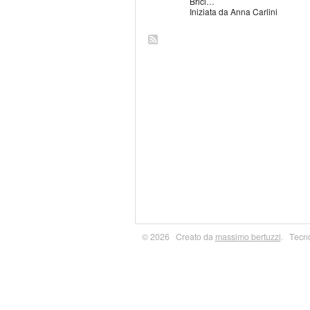
Brici…
Iniziata da Anna Carlini
© 2026 Creato da
massimo bertuzzi
. Tecn